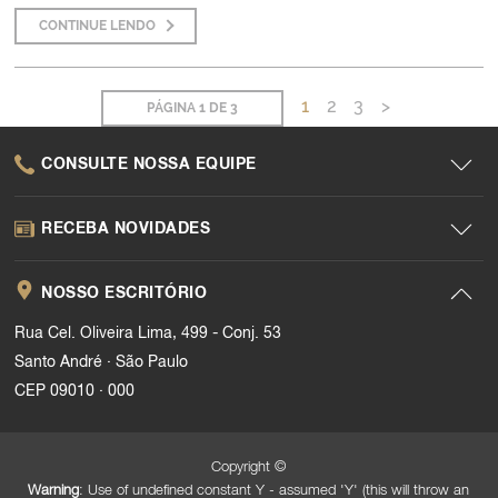
CONTINUE LENDO
1
2
3
>
PÁGINA 1 DE 3
CONSULTE NOSSA EQUIPE
RECEBA NOVIDADES
NOSSO ESCRITÓRIO
Rua Cel. Oliveira Lima, 499 - Conj. 53
.
Santo André
São Paulo
.
CEP 09010
000
Copyright ©
Warning
: Use of undefined constant Y - assumed 'Y' (this will throw an