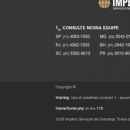
CONSULTE NOSSA EQUIPE
SP
4063-7050
MG
3042-0
(11)
(35)
RJ
4062-7555
BH
2942-10
(21)
(31)
SC
3305-9513
PR
3015-90
(47)
(43)
Copyright ©
Warning
: Use of undefined constant Y - assume
theme/footer.php
on line
118
2026 Império Serviços de Cobrança.
Todos o