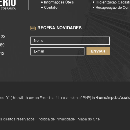
Informações Úteis
Higienização Cadastr
Contato
Recuperação de Con
RECEBA NOVIDADES
123
89
42
d 'Y' (this will throw an Error in a future version of PHP) in
/home/impcbc/public
s direitos reservados
|
Política de Privacidade
|
Mapa do Site