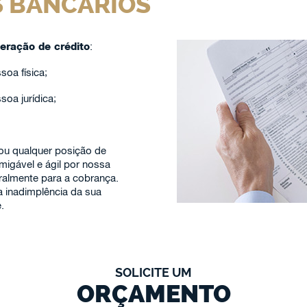
S BANCÁRIOS
eração de crédito
:
oa física;
oa jurídica;
 ou qualquer posição de
migável e ágil por nossa
gralmente para a cobrança.
 a inadimplência da sua
.
SOLICITE UM
ORÇAMENTO