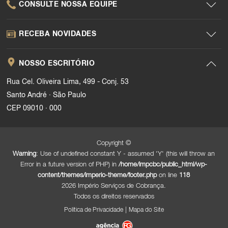
CONSULTE NOSSA EQUIPE
RECEBA NOVIDADES
NOSSO ESCRITÓRIO
Rua Cel. Oliveira Lima, 499 - Conj. 53
.
Santo André
São Paulo
.
CEP 09010
000
Copyright ©
Warning
: Use of undefined constant Y - assumed 'Y' (this will throw an
Error in a future version of PHP) in
/home/impcbc/public_html/wp-
content/themes/imperio-theme/footer.php
on line
118
2026 Império Serviços de Cobrança.
Todos os direitos reservados
|
Política de Privacidade
Mapa do Site