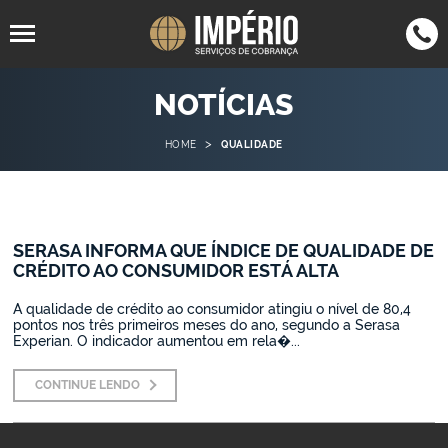
94805-
4063-7050
NOTÍCIAS
SP
(11)
SP
(11)
1567
4062-7555
RJ
(21)
>
HOME
QUALIDADE
3305-9513
SC
(47)
3042-
MG
(35)
0123
SERASA INFORMA QUE ÍNDICE DE QUALIDADE DE
2942-1089
BH
(31)
CRÉDITO AO CONSUMIDOR ESTÁ ALTA
3015-9042
PR
(43)
A qualidade de crédito ao consumidor atingiu o nível de 80,4
pontos nos três primeiros meses do ano, segundo a Serasa
Experian. O indicador aumentou em rela�...
CONTINUE LENDO