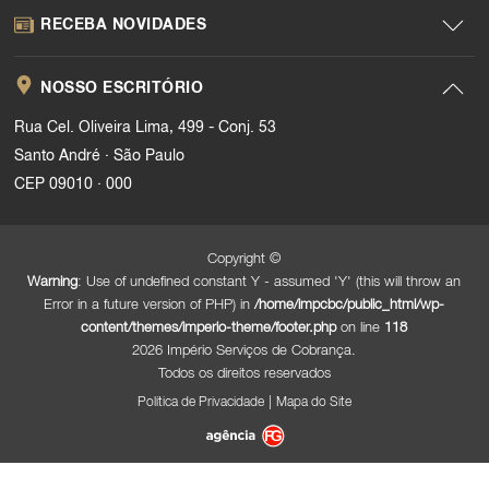
RECEBA NOVIDADES
NOSSO ESCRITÓRIO
Rua Cel. Oliveira Lima, 499 - Conj. 53
.
Santo André
São Paulo
.
CEP 09010
000
Copyright ©
Warning
: Use of undefined constant Y - assumed 'Y' (this will throw an
Error in a future version of PHP) in
/home/impcbc/public_html/wp-
content/themes/imperio-theme/footer.php
on line
118
2026 Império Serviços de Cobrança.
Todos os direitos reservados
|
Política de Privacidade
Mapa do Site