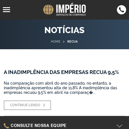
94805-
4063-7050
NOTÍCIAS
SP
(11)
SP
(11)
1567
4062-7555
RJ
(21)
>
HOME
RECUA
3305-9513
SC
(47)
3042-
MG
(35)
0123
A INADIMPLÊNCIA DAS EMPRESAS RECUA 9,5%
2942-1089
BH
(31)
3015-9042
PR
(43)
Na comparação com abril do ano passado, no entanto, a
inadimplência apresentou alta de 11,8% A inadimplência das
empresas recuou 9,5% em abril na comparaç�...
CONTINUE LENDO
CONSULTE NOSSA EQUIPE