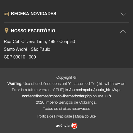
RECEBA NOVIDADES
NOSSO ESCRITÓRIO
Rua Cel. Oliveira Lima, 499 - Conj. 53
.
Santo André
São Paulo
.
CEP 09010
000
Copyright ©
Warning
: Use of undefined constant Y - assumed 'Y' (this will throw an
Error in a future version of PHP) in
/home/impcbc/public_html/wp-
content/themes/imperio-theme/footer.php
on line
118
2026 Império Serviços de Cobrança.
Todos os direitos reservados
|
Política de Privacidade
Mapa do Site