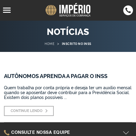
94805-
4063-7050
NOTÍCIAS
SP
(11)
SP
(11)
1567
4062-7555
RJ
(21)
>
HOME
INSCRITO NO INSS
3305-9513
SC
(47)
3042-
MG
(35)
0123
AUTÔNOMOS APRENDA A PAGAR O INSS
2942-1089
BH
(31)
3015-9042
PR
(43)
Quem trabalha por conta própria e deseja ter um auxílio mensal
quando se aposentar deve contribuir para a Previdência Social.
Existem dois planos possíveis ...
CONTINUE LENDO
CONSULTE NOSSA EQUIPE