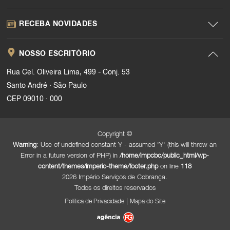
RECEBA NOVIDADES
NOSSO ESCRITÓRIO
Rua Cel. Oliveira Lima, 499 - Conj. 53
.
Santo André
São Paulo
.
CEP 09010
000
Copyright ©
Warning
: Use of undefined constant Y - assumed 'Y' (this will throw an
Error in a future version of PHP) in
/home/impcbc/public_html/wp-
content/themes/imperio-theme/footer.php
on line
118
2026 Império Serviços de Cobrança.
Todos os direitos reservados
|
Política de Privacidade
Mapa do Site