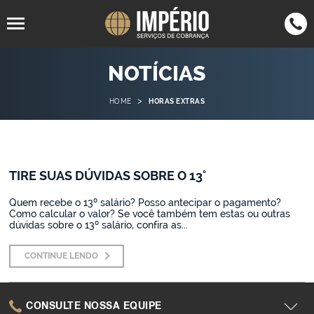
94805-
4063-7050
NOTÍCIAS
SP
(11)
SP
(11)
1567
4062-7555
RJ
(21)
>
HOME
HORAS EXTRAS
3305-9513
SC
(47)
3042-
MG
(35)
0123
TIRE SUAS DÚVIDAS SOBRE O 13°
2942-1089
BH
(31)
3015-9042
PR
(43)
Quem recebe o 13º salário? Posso antecipar o pagamento?
Como calcular o valor? Se você também tem estas ou outras
dúvidas sobre o 13º salário, confira as...
CONTINUE LENDO
CONSULTE NOSSA EQUIPE