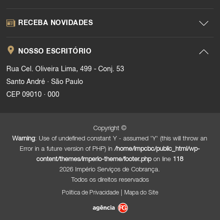
RECEBA NOVIDADES
NOSSO ESCRITÓRIO
Rua Cel. Oliveira Lima, 499 - Conj. 53
.
Santo André
São Paulo
.
CEP 09010
000
Copyright ©
Warning
: Use of undefined constant Y - assumed 'Y' (this will throw an
Error in a future version of PHP) in
/home/impcbc/public_html/wp-
content/themes/imperio-theme/footer.php
on line
118
2026 Império Serviços de Cobrança.
Todos os direitos reservados
|
Política de Privacidade
Mapa do Site