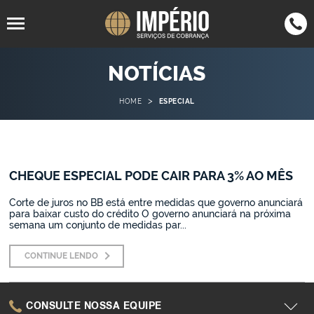
94805-
4063-7050
NOTÍCIAS
SP
(11)
SP
(11)
1567
4062-7555
RJ
(21)
>
HOME
ESPECIAL
3305-9513
SC
(47)
3042-
MG
(35)
0123
CHEQUE ESPECIAL PODE CAIR PARA 3% AO MÊS
2942-1089
BH
(31)
3015-9042
PR
(43)
Corte de juros no BB está entre medidas que governo anunciará
para baixar custo do crédito O governo anunciará na próxima
semana um conjunto de medidas par...
CONTINUE LENDO
CONSULTE NOSSA EQUIPE