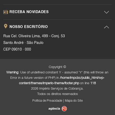
RECEBA NOVIDADES
NOSSO ESCRITÓRIO
Rua Cel. Oliveira Lima, 499 - Conj. 53
.
Santo André
São Paulo
.
CEP 09010
000
Copyright ©
Warning
: Use of undefined constant Y - assumed 'Y' (this will throw an
Error in a future version of PHP) in
/home/impcbc/public_html/wp-
content/themes/imperio-theme/footer.php
on line
118
2026 Império Serviços de Cobrança.
Todos os direitos reservados
|
Política de Privacidade
Mapa do Site