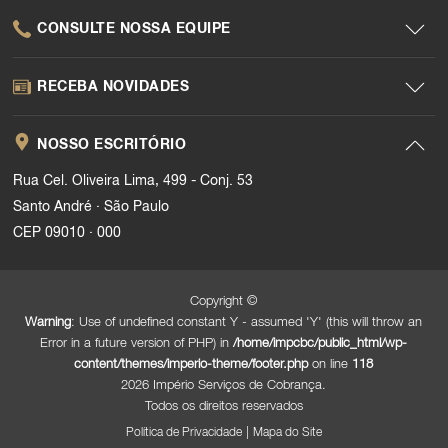
CONSULTE NOSSA EQUIPE
RECEBA NOVIDADES
NOSSO ESCRITÓRIO
Rua Cel. Oliveira Lima, 499 - Conj. 53
.
Santo André
São Paulo
.
CEP 09010
000
Copyright ©
Warning
: Use of undefined constant Y - assumed 'Y' (this will throw an
Error in a future version of PHP) in
/home/impcbc/public_html/wp-
content/themes/imperio-theme/footer.php
on line
118
2026 Império Serviços de Cobrança.
Todos os direitos reservados
|
Política de Privacidade
Mapa do Site