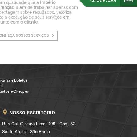
CLIQUE AQUI
om qualidade que a
Império
ranças
, além de trabalhar apenas com
centagem sobre resultados, valoriza
to a execução de seus serviços
em
junto com o cliente
.
ONHEÇA NOSSOS SERVIÇOS
icatas e Boletos
al
tratos e Cheques
NOSSO ESCRITÓRIO
Rua Cel. Oliveira Lima, 499 - Conj. 53
.
Santo André
São Paulo