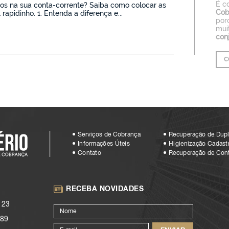
É c
os na sua conta-corrente? Saiba como colocar as
Cob
rapidinho. 1. Entenda a diferença e...
por
mui
con
C
Serviços de Cobrança
Recuperação de Dupl
Informações Úteis
Higienização Cadastr
Contato
Recuperação de Con
RECEBA NOVIDADES
123
89