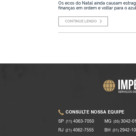
Os ecos do Natal ainda causam estrag
finanças em ordem e voltar para o azul 
CONTINUE LENDO
CONSULTE NOSSA EQUIPE
SP
4063-7050
MG
3042-0
(11)
(35)
RJ
4062-7555
BH
2942-10
(21)
(31)