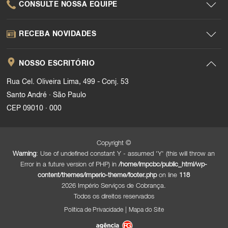
CONSULTE NOSSA EQUIPE
RECEBA NOVIDADES
NOSSO ESCRITÓRIO
Rua Cel. Oliveira Lima, 499 - Conj. 53
.
Santo André
São Paulo
.
CEP 09010
000
Copyright ©
Warning
: Use of undefined constant Y - assumed 'Y' (this will throw an
Error in a future version of PHP) in
/home/impcbc/public_html/wp-
content/themes/imperio-theme/footer.php
on line
118
2026 Império Serviços de Cobrança.
Todos os direitos reservados
|
Política de Privacidade
Mapa do Site