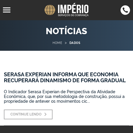
94805-
4063-7050
NOTÍCIAS
SP
(11)
SP
(11)
1567
4062-7555
RJ
(21)
>
HOME
DADOS
3305-9513
SC
(47)
3042-
MG
(35)
0123
SERASA EXPERIAN INFORMA QUE ECONOMIA
2942-1089
BH
(31)
RECUPERARÁ DINAMISMO DE FORMA GRADUAL
3015-9042
PR
(43)
O Indicador Serasa Experian de Perspectiva da Atividade
Econômica, que, por sua metodologia de construção, possui a
propriedade de antever os movimentos cíc...
CONTINUE LENDO