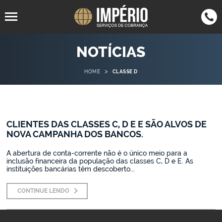
94805-
4063-7050
NOTÍCIAS
SP
(11)
SP
(11)
1567
4062-7555
RJ
(21)
>
HOME
CLASSE D
3305-9513
SC
(47)
3042-
MG
(35)
0123
CLIENTES DAS CLASSES C, D E E SÃO ALVOS DE
2942-1089
BH
(31)
NOVA CAMPANHA DOS BANCOS.
3015-9042
PR
(43)
A abertura de conta-corrente não é o único meio para a
inclusão financeira da população das classes C, D e E. As
instituições bancárias têm descoberto...
CONTINUE LENDO