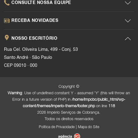
CONSULTE NOSSA EQUIPE
RECEBA NOVIDADES
NOSSO ESCRITÓRIO
Rua Cel. Oliveira Lima, 499 - Conj. 53
.
Santo André
São Paulo
.
CEP 09010
000
Copyright ©
Warning
: Use of undefined constant Y - assumed 'Y' (this will throw an
Error in a future version of PHP) in
/home/impcbc/public_html/wp-
content/themes/imperio-theme/footer.php
on line
118
2026 Império Serviços de Cobrança.
Todos os direitos reservados
|
Política de Privacidade
Mapa do Site