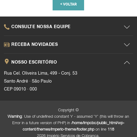
<
VOLTAR
CONSULTE NOSSA EQUIPE
RECEBA NOVIDADES
NOSSO ESCRITÓRIO
Rua Cel. Oliveira Lima, 499 - Conj. 53
.
Santo André
São Paulo
.
CEP 09010
000
Copyright ©
Warning
: Use of undefined constant Y - assumed 'Y' (this will throw an
Error in a future version of PHP) in
/home/impcbc/public_html/wp-
content/themes/imperio-theme/footer.php
on line
118
2026 Império Serviços de Cobrança.