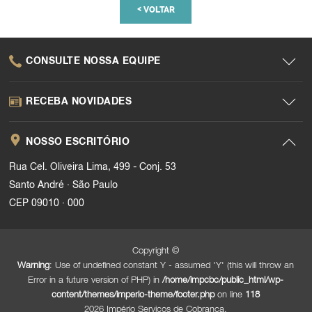
<
VOLTAR
CONSULTE NOSSA EQUIPE
RECEBA NOVIDADES
NOSSO ESCRITÓRIO
Rua Cel. Oliveira Lima, 499 - Conj. 53
.
Santo André
São Paulo
.
CEP 09010
000
Copyright ©
Warning
: Use of undefined constant Y - assumed 'Y' (this will throw an
Error in a future version of PHP) in
/home/impcbc/public_html/wp-
content/themes/imperio-theme/footer.php
on line
118
2026 Império Serviços de Cobrança.