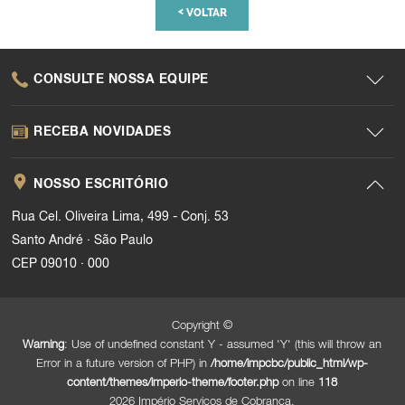
<
VOLTAR
CONSULTE NOSSA EQUIPE
RECEBA NOVIDADES
NOSSO ESCRITÓRIO
Rua Cel. Oliveira Lima, 499 - Conj. 53
.
Santo André
São Paulo
.
CEP 09010
000
Copyright ©
Warning
: Use of undefined constant Y - assumed 'Y' (this will throw an
Error in a future version of PHP) in
/home/impcbc/public_html/wp-
content/themes/imperio-theme/footer.php
on line
118
2026 Império Serviços de Cobrança.