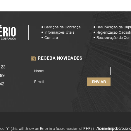
Serviços de Cobrança
Recuperação de Dupl
Informações Úteis
Higienização Cadastr
Contato
Recuperação de Con
RECEBA NOVIDADES
123
89
42
d 'Y' (this will throw an Error in a future version of PHP) in
/home/impcbc/public