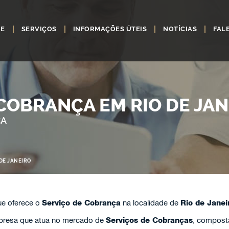
RE
SERVIÇOS
INFORMAÇÕES ÚTEIS
NOTÍCIAS
FAL
COBRANÇA EM RIO DE JAN
ÇA
DE JANEIRO
e oferece o
Serviço de Cobrança
na localidade de
Rio de Jane
resa que atua no mercado de
Serviços de Cobranças
, compost