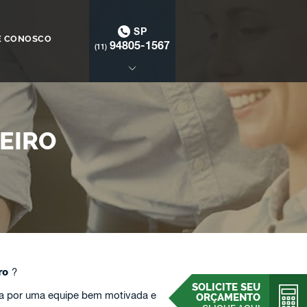
SP
E CONOSCO
94805-1567
(11)
EIRO
iro
?
SOLICITE SEU
a por uma equipe bem motivada e
ORÇAMENTO