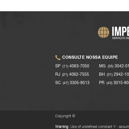
CONSULTE NOSSA EQUIPE
SP
4063-7050
MG
3042-0
(11)
(35)
RJ
4062-7555
BH
2942-10
(21)
(31)
SC
3305-9513
PR
3015-90
(47)
(43)
Copyright ©
Warning
: Use of undefined constant Y - assume