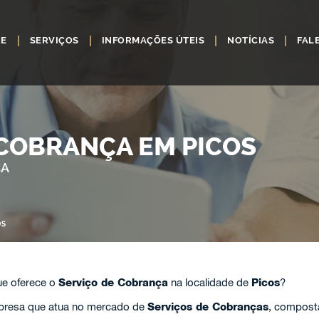
RE
SERVIÇOS
INFORMAÇÕES ÚTEIS
NOTÍCIAS
FAL
 COBRANÇA EM PICOS
ÇA
OS
e oferece o
Serviço de Cobrança
na localidade de
Picos
?
resa que atua no mercado de
Serviços de Cobranças
, compost