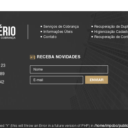
Serviços de Cobrança
Recuperação de Dupl
Informações Úteis
Higienização Cadastr
Contato
Recuperação de Con
RECEBA NOVIDADES
123
89
42
d 'Y' (this will throw an Error in a future version of PHP) in
/home/impcbc/public