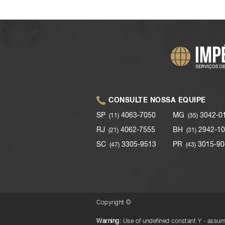
CONSULTE NOSSA EQUIPE
SP
4063-7050
MG
3042-0
(11)
(35)
RJ
4062-7555
BH
2942-10
(21)
(31)
SC
3305-9513
PR
3015-90
(47)
(43)
Copyright ©
Warning
: Use of undefined constant Y - assume