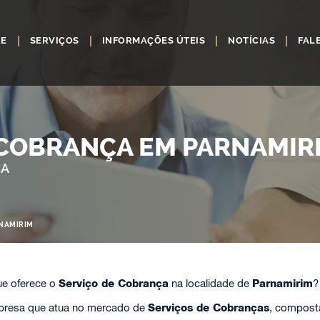
RE
SERVIÇOS
INFORMAÇÕES ÚTEIS
NOTÍCIAS
FAL
 COBRANÇA EM PARNAMIR
ÇA
RNAMIRIM
e oferece o
Serviço de Cobrança
na localidade de
Parnamirim
?
resa que atua no mercado de
Serviços de Cobranças
, compost