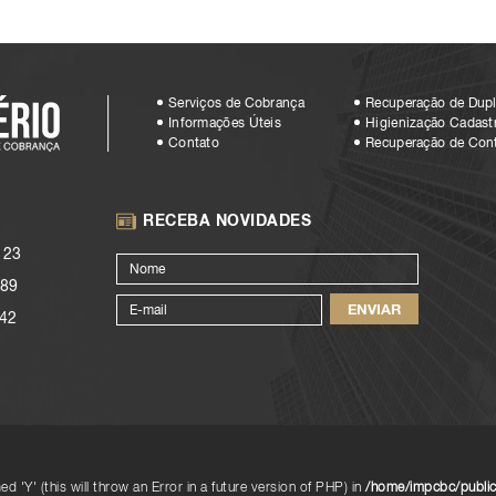
Serviços de Cobrança
Recuperação de Dupl
Informações Úteis
Higienização Cadastr
Contato
Recuperação de Con
RECEBA NOVIDADES
123
89
42
d 'Y' (this will throw an Error in a future version of PHP) in
/home/impcbc/public