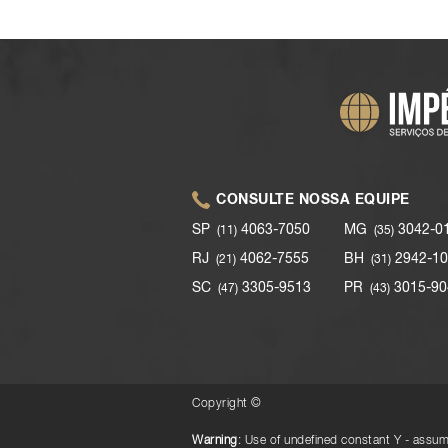
CONSULTE NOSSA EQUIPE
SP
4063-7050
MG
3042-0
(11)
(35)
RJ
4062-7555
BH
2942-10
(21)
(31)
SC
3305-9513
PR
3015-90
(47)
(43)
Copyright ©
Warning
: Use of undefined constant Y - assume