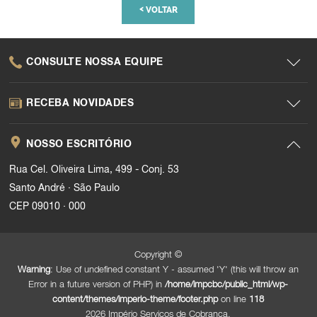
<
VOLTAR
CONSULTE NOSSA EQUIPE
RECEBA NOVIDADES
NOSSO ESCRITÓRIO
Rua Cel. Oliveira Lima, 499 - Conj. 53
.
Santo André
São Paulo
.
CEP 09010
000
Copyright ©
Warning
: Use of undefined constant Y - assumed 'Y' (this will throw an
Error in a future version of PHP) in
/home/impcbc/public_html/wp-
content/themes/imperio-theme/footer.php
on line
118
2026 Império Serviços de Cobrança.