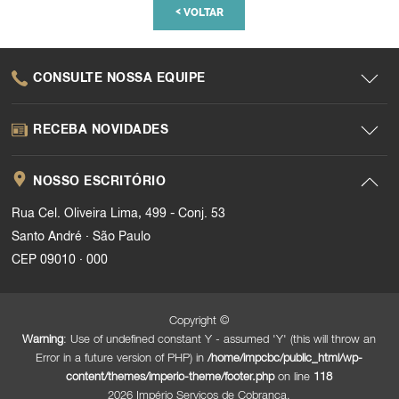
<
VOLTAR
CONSULTE NOSSA EQUIPE
RECEBA NOVIDADES
NOSSO ESCRITÓRIO
Rua Cel. Oliveira Lima, 499 - Conj. 53
.
Santo André
São Paulo
.
CEP 09010
000
Copyright ©
Warning
: Use of undefined constant Y - assumed 'Y' (this will throw an
Error in a future version of PHP) in
/home/impcbc/public_html/wp-
content/themes/imperio-theme/footer.php
on line
118
2026 Império Serviços de Cobrança.