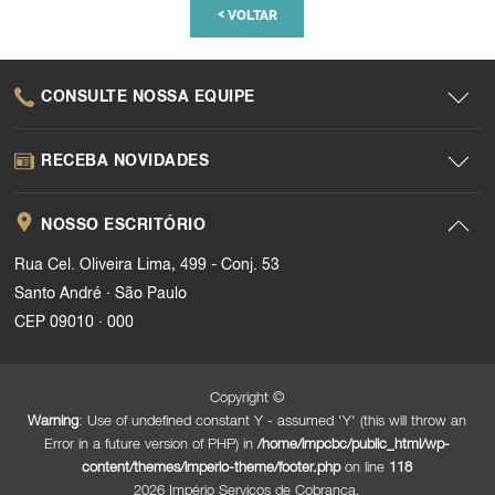
<
VOLTAR
CONSULTE NOSSA EQUIPE
RECEBA NOVIDADES
NOSSO ESCRITÓRIO
Rua Cel. Oliveira Lima, 499 - Conj. 53
.
Santo André
São Paulo
.
CEP 09010
000
Copyright ©
Warning
: Use of undefined constant Y - assumed 'Y' (this will throw an
Error in a future version of PHP) in
/home/impcbc/public_html/wp-
content/themes/imperio-theme/footer.php
on line
118
2026 Império Serviços de Cobrança.