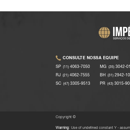
CONSULTE NOSSA EQUIPE
SP
4063-7050
MG
3042-0
(11)
(35)
RJ
4062-7555
BH
2942-10
(21)
(31)
SC
3305-9513
PR
3015-90
(47)
(43)
Copyright ©
Warning
: Use of undefined constant Y - assume