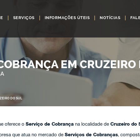
RE
SERVIÇOS
INFORMAÇÕES ÚTEIS
NOTÍCIAS
FAL
 COBRANÇA EM CRUZEIRO 
ÇA
ZEIRO DO SUL
e oferece o
Serviço de Cobrança
na localidade de
Cruzeiro do 
resa que atua no mercado de
Serviços de Cobranças
, compost