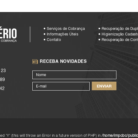
Serviços de Cobrança
Recuperação de Dupl
Informações Úteis
Higienização Cadastr
Contato
Recuperação de Con
RECEBA NOVIDADES
123
89
42
d 'Y' (this will throw an Error in a future version of PHP) in
/home/impcbc/public