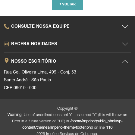
<
VOLTAR
CONSULTE NOSSA EQUIPE
RECEBA NOVIDADES
NOSSO ESCRITÓRIO
Rua Cel. Oliveira Lima, 499 - Conj. 53
.
Santo André
São Paulo
.
CEP 09010
000
Copyright ©
Warning
: Use of undefined constant Y - assumed 'Y' (this will throw an
Error in a future version of PHP) in
/home/impcbc/public_html/wp-
content/themes/imperio-theme/footer.php
on line
118
2026 Império Serviços de Cobrança.