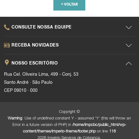
<
VOLTAR
CONSULTE NOSSA EQUIPE
RECEBA NOVIDADES
NOSSO ESCRITÓRIO
Rua Cel. Oliveira Lima, 499 - Conj. 53
.
Santo André
São Paulo
.
CEP 09010
000
Copyright ©
Warning
: Use of undefined constant Y - assumed 'Y' (this will throw an
Error in a future version of PHP) in
/home/impcbc/public_html/wp-
content/themes/imperio-theme/footer.php
on line
118
2026 Império Serviços de Cobrança.