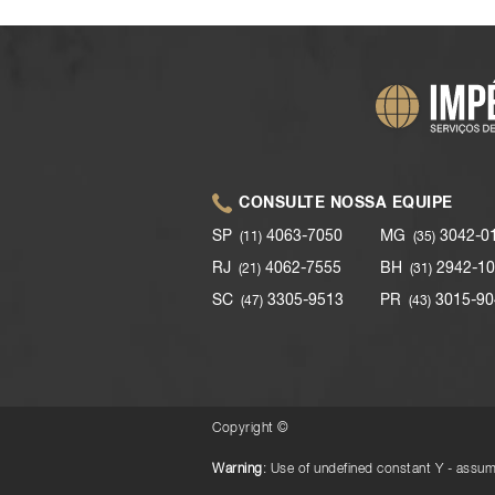
CONSULTE NOSSA EQUIPE
SP
4063-7050
MG
3042-0
(11)
(35)
RJ
4062-7555
BH
2942-10
(21)
(31)
SC
3305-9513
PR
3015-90
(47)
(43)
Copyright ©
Warning
: Use of undefined constant Y - assume