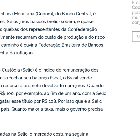
É c
Cob
por
olítica Monetária (Copom), do Banco Central, é
mui
s. Se os juros básicos (Selic) sobem, é quase
con
 as queixas dos representantes da Confederação
C
ralmente reclamam do custo de produção e do risco
 caminho é ouvir a Federação Brasileira de Bancos
olta da inflação.
 Custódia (Selic) é o índice de remuneração dos
cisa fechar seu balanço fiscal, o Brasil vende
 recurso e promete devolvê-lo com juros. Quando
R$ 100, por exemplo, ao fim de um ano, com a Selic
gatar esse título por R$ 108. Por isso que é a Selic
país. Quanto maior a taxa, mais o governo precisa
das na Selic, o mercado costuma seguir a