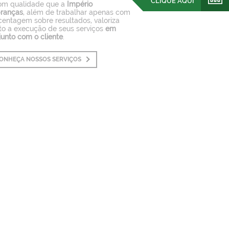
CLIQUE AQUI
om qualidade que a
Império
ranças
, além de trabalhar apenas com
centagem sobre resultados, valoriza
to a execução de seus serviços
em
junto com o cliente
.
ONHEÇA NOSSOS SERVIÇOS