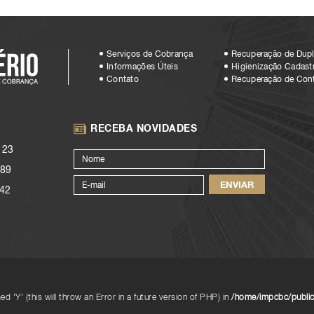
Serviços de Cobrança
Recuperação de Dupl
Informações Úteis
Higienização Cadastr
Contato
Recuperação de Con
RECEBA NOVIDADES
123
89
42
d 'Y' (this will throw an Error in a future version of PHP) in
/home/impcbc/public