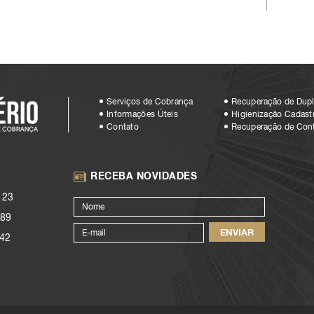
Serviços de Cobrança
Recuperação de Dupl
Informações Úteis
Higienização Cadastr
Contato
Recuperação de Con
RECEBA NOVIDADES
123
89
42