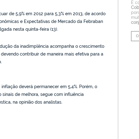
É c
Cob
por
uar de 5,9% em 2012 para 5,3% em 2013, de acordo
mui
onômicas e Expectativas de Mercado da Febraban
con
lgada nesta quinta-feira (13).
C
redução da inadimplência acompanha o crescimento
 devendo contribuir de maneira mais efetiva para a
.
 inflação deverá permanecer em 5,4%. Porém, o
o sinais de melhora, segue com influência
tica, na opinião dos analistas.