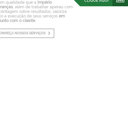
CLIQUE AQUI
om qualidade que a
Império
ranças
, além de trabalhar apenas com
centagem sobre resultados, valoriza
to a execução de seus serviços
em
junto com o cliente
.
ONHEÇA NOSSOS SERVIÇOS