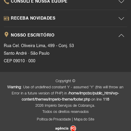
CONSULTE NOSSA EQUIPE
RECEBA NOVIDADES
NOSSO ESCRITÓRIO
Rua Cel. Oliveira Lima, 499 - Conj. 53
.
Santo André
São Paulo
.
CEP 09010
000
Copyright ©
Warning
: Use of undefined constant Y - assumed 'Y' (this will throw an
Error in a future version of PHP) in
/home/impcbc/public_html/wp-
content/themes/imperio-theme/footer.php
on line
118
2026 Império Serviços de Cobrança.
Todos os direitos reservados
|
Política de Privacidade
Mapa do Site