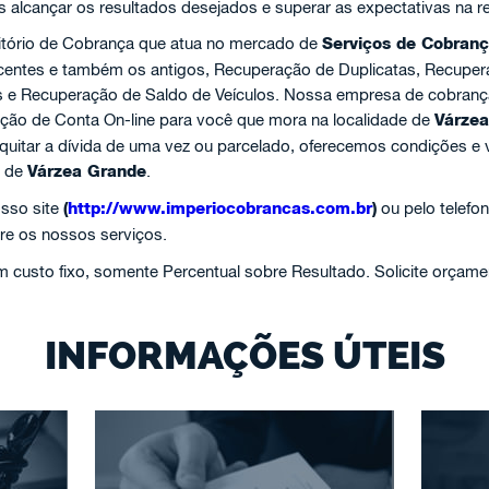
s alcançar os resultados desejados e superar as expectativas na r
itório de Cobrança que atua no mercado de
Serviços de Cobran
recentes e também os antigos, Recuperação de Duplicatas, Recupe
s e Recuperação de Saldo de Veículos. Nossa empresa de cobranç
ação de Conta On-line para você que mora na localidade de
Várzea
 quitar a dívida de uma vez ou parcelado, oferecemos condições e 
o de
Várzea Grande
.
sso site
(
http://www.imperiocobrancas.com.br
)
ou pelo telefo
re os nossos serviços.
custo fixo, somente Percentual sobre Resultado. Solicite orçame
INFORMAÇÕES ÚTEIS