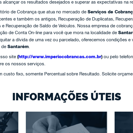
s alcançar os resultados desejados e superar as expectativas na r
itório de Cobrança que atua no mercado de
Serviços de Cobran
recentes e também os antigos, Recuperação de Duplicatas, Recupe
s e Recuperação de Saldo de Veículos. Nossa empresa de cobranç
ação de Conta On-line para você que mora na localidade de
Santa
 quitar a dívida de uma vez ou parcelado, oferecemos condições e 
o de
Santarém
.
sso site
(
http://www.imperiocobrancas.com.br
)
ou pelo telefo
re os nossos serviços.
custo fixo, somente Percentual sobre Resultado. Solicite orçame
INFORMAÇÕES ÚTEIS