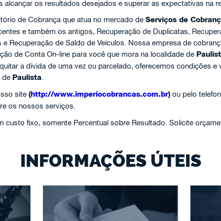
s alcançar os resultados desejados e superar as expectativas na r
itório de Cobrança que atua no mercado de
Serviços de Cobran
recentes e também os antigos, Recuperação de Duplicatas, Recupe
s e Recuperação de Saldo de Veículos. Nossa empresa de cobranç
ação de Conta On-line para você que mora na localidade de
Paulis
 quitar a dívida de uma vez ou parcelado, oferecemos condições e 
o de
Paulista
.
sso site
(
http://www.imperiocobrancas.com.br
)
ou pelo telefo
re os nossos serviços.
custo fixo, somente Percentual sobre Resultado. Solicite orçame
INFORMAÇÕES ÚTEIS