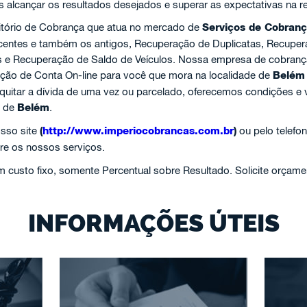
s alcançar os resultados desejados e superar as expectativas na r
itório de Cobrança que atua no mercado de
Serviços de Cobran
recentes e também os antigos, Recuperação de Duplicatas, Recupe
s e Recuperação de Saldo de Veículos. Nossa empresa de cobranç
ação de Conta On-line para você que mora na localidade de
Belém
 quitar a dívida de uma vez ou parcelado, oferecemos condições e 
o de
Belém
.
sso site
(
http://www.imperiocobrancas.com.br
)
ou pelo telefo
re os nossos serviços.
custo fixo, somente Percentual sobre Resultado. Solicite orçame
INFORMAÇÕES ÚTEIS