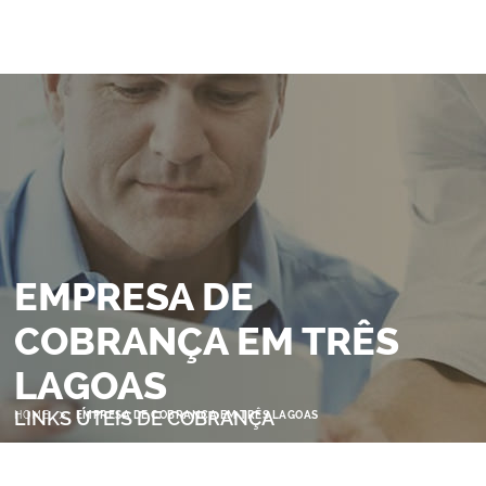
EMPRESA DE
COBRANÇA EM TRÊS
LAGOAS
>
LINKS ÚTEIS DE COBRANÇA
HOME
EMPRESA DE COBRANÇA EM TRÊS LAGOAS