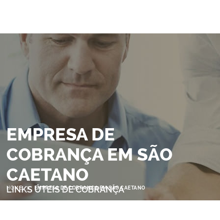
EMPRESA DE
COBRANÇA EM SÃO
CAETANO
>
LINKS ÚTEIS DE COBRANÇA
HOME
EMPRESA DE COBRANÇA EM SÃO CAETANO