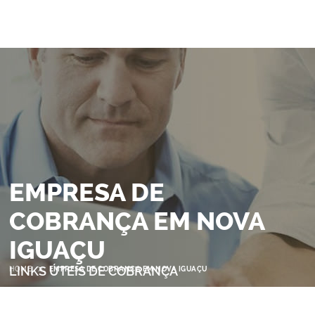
EMPRESA DE
COBRANÇA EM NOVA
IGUAÇU
>
LINKS ÚTEIS DE COBRANÇA
HOME
EMPRESA DE COBRANÇA EM NOVA IGUAÇU