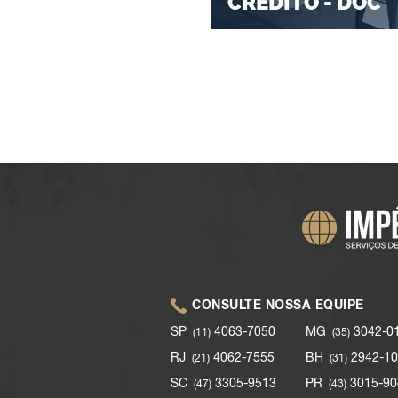
CRÉDITO - DOC
CONSULTE NOSSA EQUIPE
SP
4063-7050
MG
3042-0
(11)
(35)
RJ
4062-7555
BH
2942-10
(21)
(31)
SC
3305-9513
PR
3015-90
(47)
(43)