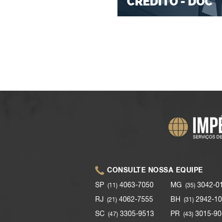
CRÉDITO - DOC
CONSULTE NOSSA EQUIPE
SP
4063-7050
MG
3042-0
(11)
(35)
RJ
4062-7555
BH
2942-10
(21)
(31)
SC
3305-9513
PR
3015-90
(47)
(43)