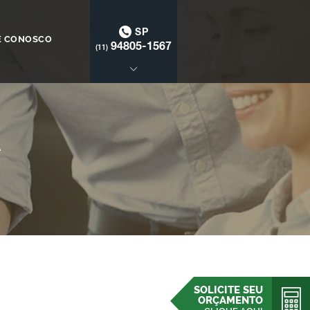
SP
E CONOSCO
94805-1567
(11)
Á
SOLICITE SEU
ORÇAMENTO