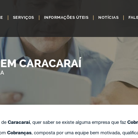
RE
SERVIÇOS
INFORMAÇÕES ÚTEIS
NOTÍCIAS
FAL
EM CARACARAÍ
ÇA
e de
Caracaraí
, quer saber se existe alguma empresa que faz
Cobr
com
Cobranças
, composta por uma equipe bem motivada, qualifica