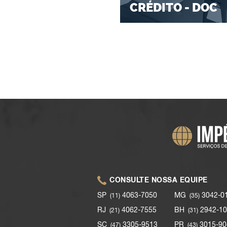
CRÉDITO - DOC
CONSULTE NOSSA EQUIPE
SP
4063-7050
MG
3042-0
(11)
(35)
RJ
4062-7555
BH
2942-10
(21)
(31)
SC
3305-9513
PR
3015-90
(47)
(43)