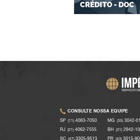
CRÉDITO - DOC
CONSULTE NOSSA EQUIPE
SP
4063-7050
MG
3042-0
(11)
(35)
RJ
4062-7555
BH
2942-10
(21)
(31)
SC
3305-9513
PR
3015-90
(47)
(43)