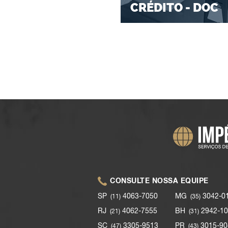
CRÉDITO - DOC
CONSULTE NOSSA EQUIPE
SP
4063-7050
MG
3042-0
(11)
(35)
RJ
4062-7555
BH
2942-10
(21)
(31)
SC
3305-9513
PR
3015-90
(47)
(43)